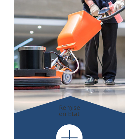
Remise
en État