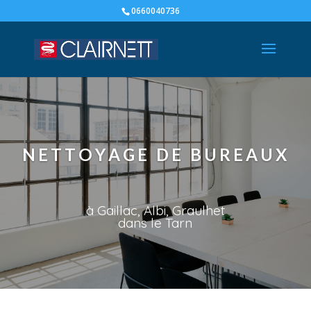
0660040736
N
E
T
T
O
Y
A
G
E
D
E
B
U
R
E
A
U
X
à Gaillac, Albi, Graulhet
dans le Tarn